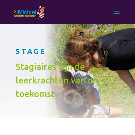
STAGE
Stagiaires zijn de
leerkrachten van de
toekomst